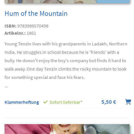
Hum of the Mountain
ISBN:
9783989570498
Artikelnr.:
1861
Young Tenzin lives with his grandparents in Ladakh, Northern
India. He struggles in school because he is 'friends' with a
bully. He doesn't enjoy the boy's company but finds it hard to
walk away. One day Tenzin climbs the rocky mountain to look
for something special and face his fears.
...
5,50 €
Klammerheftung
Sofort lieferbar*