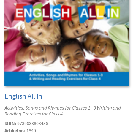
English All In
Activities, Songs and Rhymes for Classes 1 - 3 Writing and
Reading Exercises for Class 4
ISBN:
9789638803436
Artikelnr.:
1840