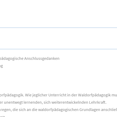
kpädagogische Anschlussgedanken
ng
dorfpädagogik. Wie jeglicher Unterricht in der Waldorfpädagogik 
er unentwegt lernenden, sich weiterentwickelnden Lehrkraft.
nregen, die sich an die waldorfpädagogischen Grundlagen anschli
urz.