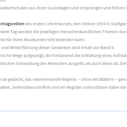
Waldorfschulen aus ihren Grundlagen und Ursprüngen und führen im
rtragsreihen
des ersten Lehrerkurses, den Steiner 1919 in Stuttgar
 jedem Tag werden die jeweiligen menschenkundlichen Themen dur
nte für ihren Musikunterricht bedeuten kann.
 und Weiterführung dieser Gedanken sind Inhalt von Band II.
ische Wege aufgezeigt, die freilassend die Entfaltung eines indiv
elischen Entwicklung des Menschen ausgeht, als auch diese als Ziel 
erial gedacht, das nebeneinanderliegend – ohne viel Blättern – ge
ien, Seitenüberschriften und ein Register unterstützen dabei die 