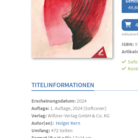
Softc
49,8
4
inklusive 
ISBN:
9
Artikel
Sofor
Kost
TITELINFORMATIONEN
Erscheinungsdatum:
2024
Auflage:
1. Auflage, 2024 (Softcover)
Verlag:
Wißner-Verlag GmbH & Co. KG
Autor(en):
Holger Kern
Umfang:
472
Seiten
Format (B x H x D):
17x24 cm