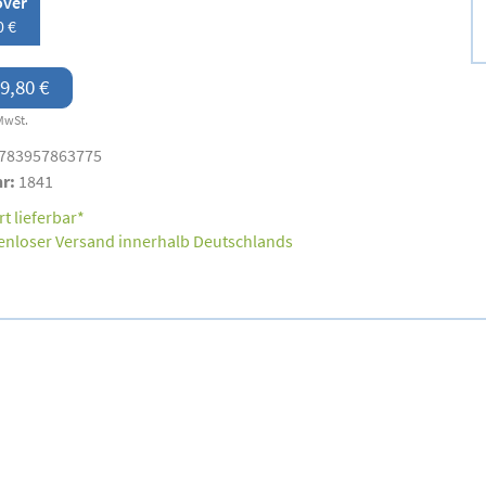
over
0 €
9,80 €
MwSt.
783957863775
nr:
1841
t lieferbar*
enloser Versand innerhalb Deutschlands