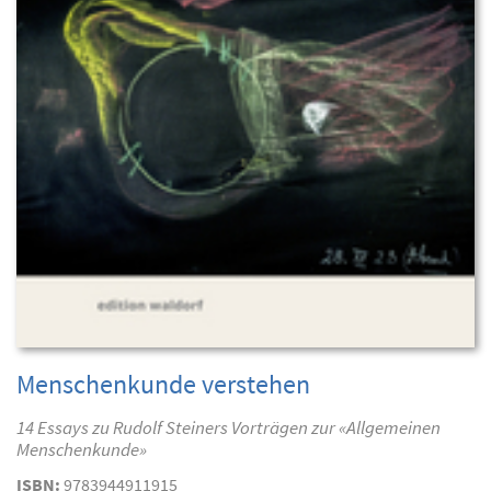
Menschenkunde verstehen
14 Essays zu Rudolf Steiners Vorträgen zur «Allgemeinen
Menschenkunde»
ISBN:
9783944911915