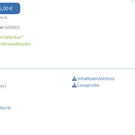
6,00 €
MwSt.
nr:
600063
t lieferbar*
.
Versandkosten
Inhaltsverzeichnis
Leseprobe
ver)
Morris