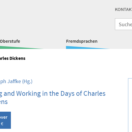
KONTAK
Oberstufe
Fremdsprachen
arles Dickens
oph Jaffke
(Hg.)
g and Working in the Days of Charles
ens
over
 €