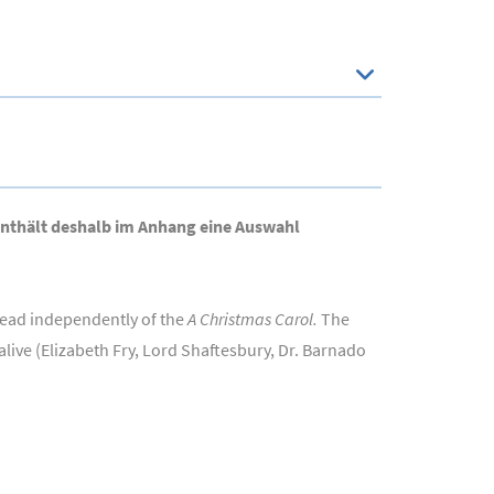
 enthält deshalb im Anhang eine Auswahl
 read independently of the
A Christmas Carol.
The
ive (Elizabeth Fry, Lord Shaftesbury, Dr. Barnado