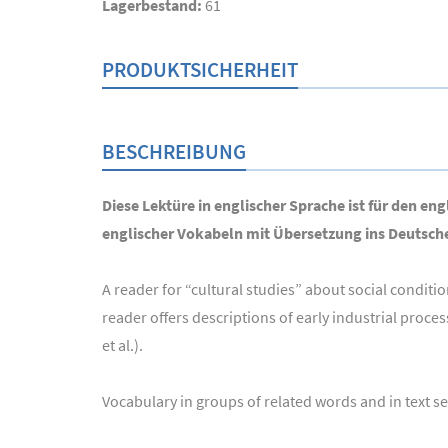
Lagerbestand:
61
PRODUKTSICHERHEIT
BESCHREIBUNG
Diese Lektüre in englischer Sprache ist für den e
englischer Vokabeln mit Übersetzung ins Deutsch
A reader for “cultural studies” about social conditi
reader offers descriptions of early industrial pro
et al.).
Vocabulary in groups of related words and in text s