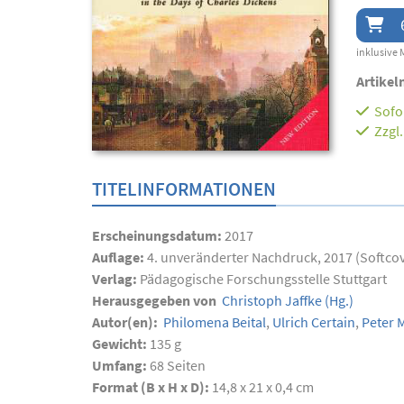
inklusive 
Artikel
Sofor
Zzgl
TITELINFORMATIONEN
Erscheinungsdatum:
2017
Auflage:
4. unveränderter Nachdruck, 2017 (Softco
Verlag:
Pädagogische Forschungsstelle Stuttgart
Herausgegeben von
Christoph Jaffke
(Hg.)
Autor(en):
Philomena Beital
,
Ulrich Certain
,
Peter 
Gewicht:
135 g
Umfang:
68
Seiten
Format (B x H x D):
14,8 x 21 x 0,4 cm