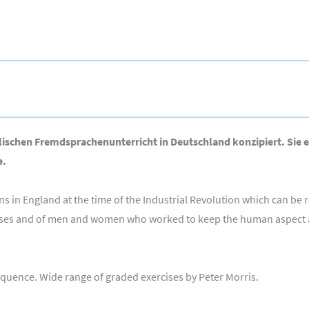
nglischen Fremdsprachenunterricht in Deutschland konzipiert. Sie
e.
ons in England at the time of the Industrial Revolution which can be
cesses and of men and women who worked to keep the human aspect al
equence. Wide range of graded exercises by Peter Morris.