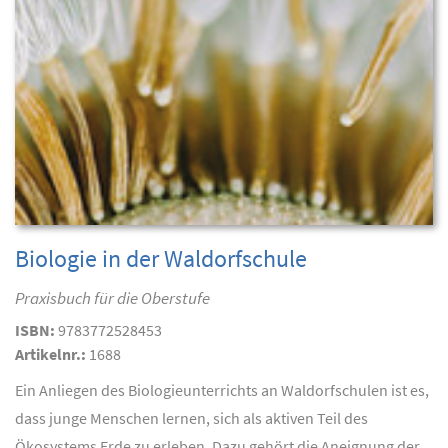
Biologie in der Waldorfschule
Praxisbuch für die Oberstufe
ISBN:
9783772528453
Artikelnr.:
1688
Ein Anliegen des Biologieunterrichts an Waldorfschulen ist es,
dass junge Menschen lernen, sich als aktiven Teil des
Ökosystems Erde zu erleben. Dazu gehört die Aneignung der