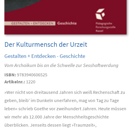
Der Kulturmensch der Urzeit
Gestalten + Entdecken - Geschichte
Vom Archaikum bis an die Schwelle zur Sesshaftwerdung
ISBN:
9783940606525
Artikelnr.:
1220
»Wer nicht von dreitausend Jahren sich weiß Rechenschaft zu
geben, bleib' im Dunkeln unerfahren, mag von Tag zu Tage
leben« schrieb Goethe vor zweihundert Jahren. Heute müssen
wir mehr als 12.000 Jahre der Menschheitsgeschichte
überblicken. Jenseits dessen liegt »Traumzeit«,