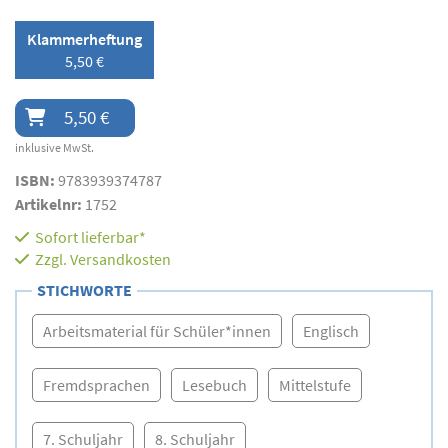
Klammerheftung
5,50 €
5,50 €
inklusive MwSt.
ISBN:
9783939374787
Artikelnr:
1752
Sofort lieferbar*
Zzgl.
Versandkosten
STICHWORTE
Arbeitsmaterial für Schüler*innen
Englisch
Fremdsprachen
Lesebuch
Mittelstufe
7. Schuljahr
8. Schuljahr