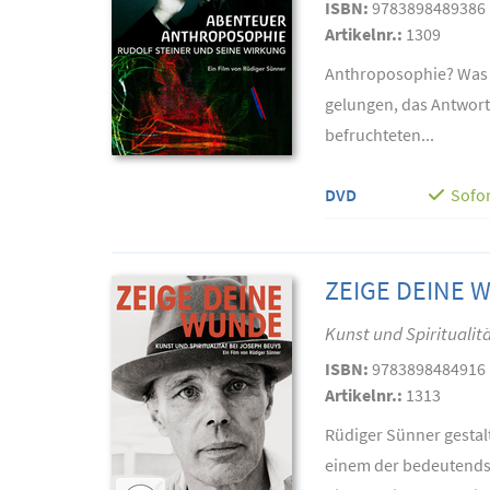
ISBN:
9783898489386
Artikelnr.:
1309
Anthroposophie? Was is
gelungen, das Antworte
befruchteten...
DVD
Sofor
ZEIGE DEINE 
Kunst und Spiritualit
ISBN:
9783898484916
Artikelnr.:
1313
Rüdiger Sünner gestalt
einem der bedeutendst