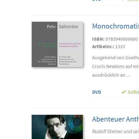
Monochromatis
ISBN:
9783940606600
Artikelnr.:
1310
Ausgehend von Goethe
Crucis Newtons auf ein
ausdrücklich an ...
DVD
Sofor
Abenteuer Ant
Rudolf Steiner und se