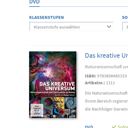
DVD
KLASSENSTUFEN
SO
Klassenstufe auswählen
Das kreative U
Naturwissenschaft und
ISBN:
9783898485319
Artikelnr.:
1311
Die Naturwissenschaft 
ihrem Bereich regiere
die Nachfolger Darwins
DVD
Sofor