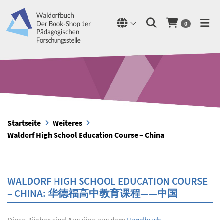
0
Startseite
Weiteres
Waldorf High School Education Course – China
WALDORF HIGH SCHOOL EDUCATION COURSE
– CHINA: 华德福高中教育课程——中国
Diese Bücher sind Auszüge aus dem
Handbuch