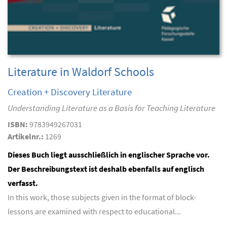
Literature in Waldorf Schools
Creation + Discovery Literature
Understanding Literature as a Basis for Teaching Literature
ISBN:
9783949267031
Artikelnr.:
1269
Dieses Buch liegt ausschließlich in englischer Sprache vor.
Der Beschreibungstext ist deshalb ebenfalls auf englisch
verfasst.
In this work, those subjects given in the format of block-
lessons are examined with respect to educational...