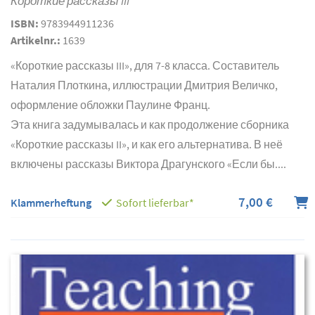
Короткие рассказы III
ISBN:
9783944911236
Artikelnr.:
1639
«Короткие рассказы III», для 7-8 класса. Составитель
Наталия Плоткина, иллюстрации Дмитрия Величко,
оформление обложки Паулине Франц.
Эта книга задумывалась и как продолжение сборника
«Короткие рассказы II», и как его альтернатива. В неё
включены рассказы Виктора Драгунского «Если бы....
7,00 €
Klammerheftung
Sofort lieferbar*