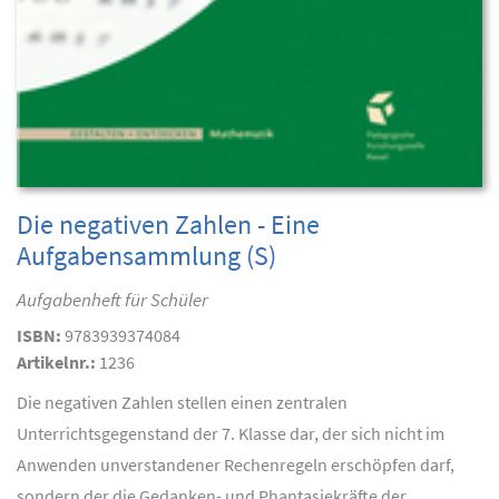
Die negativen Zahlen - Eine
Aufgabensammlung (S)
Aufgabenheft für Schüler
ISBN:
9783939374084
Artikelnr.:
1236
Die negativen Zahlen stellen einen zentralen
Unterrichtsgegenstand der 7. Klasse dar, der sich nicht im
Anwenden unverstandener Rechenregeln erschöpfen darf,
sondern der die Gedanken- und Phantasiekräfte der