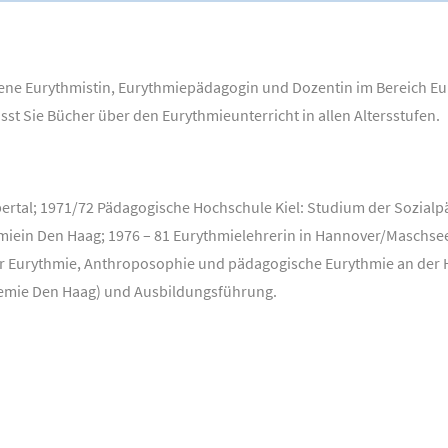
hrene Eurythmistin, Eurythmiepädagogin und Dozentin im Bereich E
sst Sie Bücher über den Eurythmieunterricht in allen Altersstufen.
rtal; 1971/72 Pädagogische Hochschule Kiel: Studium der Sozialp
iein Den Haag; 1976 – 81 Eurythmielehrerin in Hannover/Maschsee 
ür Eurythmie, Anthroposophie und pädagogische Eurythmie an der
emie Den Haag) und Ausbildungsführung.