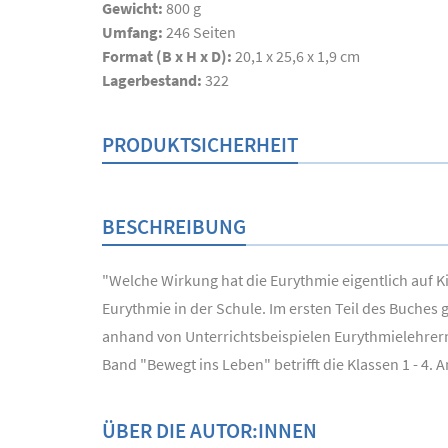
Gewicht:
800 g
Umfang:
246
Seiten
Format (B x H x D):
20,1 x 25,6 x 1,9 cm
Lagerbestand:
322
PRODUKTSICHERHEIT
BESCHREIBUNG
"Welche Wirkung hat die Eurythmie eigentlich auf 
Eurythmie in der Schule. Im ersten Teil des Buche
anhand von Unterrichtsbeispielen Eurythmielehrern 
Band "Bewegt ins Leben" betrifft die Klassen 1 - 4. 
ÜBER DIE AUTOR:INNEN