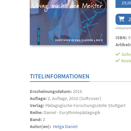
29,0
2
inklusive 
ISBN:
9
Artikel
Sofor
Kost
TITELINFORMATIONEN
Erscheinungsdatum:
2016
Auflage:
2. Auflage, 2016 (Softcover)
Verlag:
Pädagogische Forschungsstelle Stuttgart
Reihe:
Daniel - Eurythmiepädagogik
Band:
2
Autor(en):
Helga Daniel