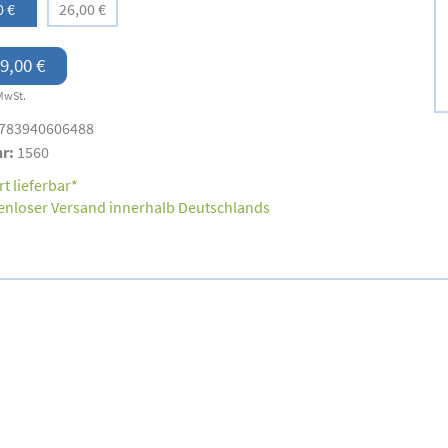
0 €
26,00 €
9,00 €
MwSt.
783940606488
nr:
1560
t lieferbar*
enloser Versand innerhalb Deutschlands