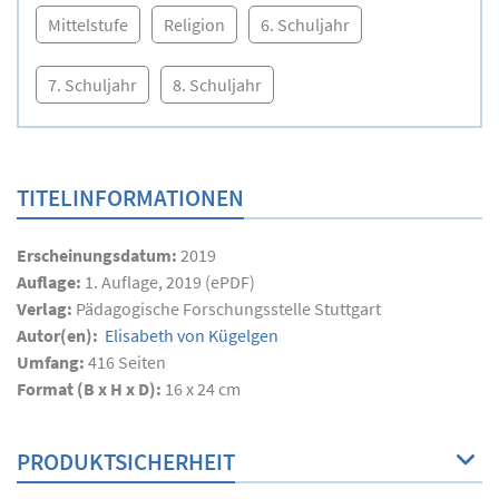
Mittelstufe
Religion
6. Schuljahr
7. Schuljahr
8. Schuljahr
TITELINFORMATIONEN
Erscheinungsdatum:
2019
Auflage:
1. Auflage, 2019 (ePDF)
Verlag:
Pädagogische Forschungsstelle Stuttgart
Autor(en):
Elisabeth von Kügelgen
Umfang:
416
Seiten
Format (B x H x D):
16 x 24 cm
PRODUKTSICHERHEIT