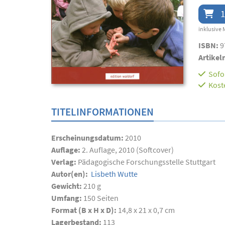
1
inklusive 
ISBN:
9
Artikel
Sofor
Kost
TITELINFORMATIONEN
Erscheinungsdatum:
2010
Auflage:
2. Auflage, 2010 (Softcover)
Verlag:
Pädagogische Forschungsstelle Stuttgart
Autor(en):
Lisbeth Wutte
Gewicht:
210 g
Umfang:
150
Seiten
Format (B x H x D):
14,8 x 21 x 0,7 cm
Lagerbestand:
113