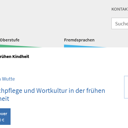
KONTAK
Oberstufe
Fremdsprachen
frühen Kindheit
h Wutte
hpflege und Wortkultur in der frühen
eit
over
0 €