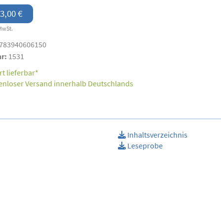
3,00 €
MwSt.
783940606150
nr:
1531
t lieferbar*
enloser Versand innerhalb Deutschlands
Inhaltsverzeichnis
Leseprobe