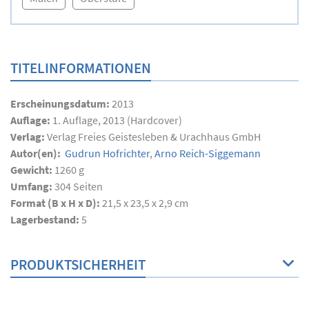
TITELINFORMATIONEN
Erscheinungsdatum:
2013
Auflage:
1. Auflage, 2013 (Hardcover)
Verlag:
Verlag Freies Geistesleben & Urachhaus GmbH
Autor(en):
Gudrun Hofrichter
,
Arno Reich-Siggemann
Gewicht:
1260 g
Umfang:
304
Seiten
Format (B x H x D):
21,5 x 23,5 x 2,9 cm
Lagerbestand:
5
PRODUKTSICHERHEIT