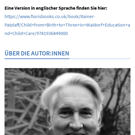
Eine Version in englischer Sprache finden Sie hier:
https://www.florisbooks.co.uk/book/Rainer-
Patzlaff/Child+from+Birth+to+Three+in+Waldorf+Education+a
nd+Child+Care/9781936849000
ÜBER DIE AUTOR:INNEN