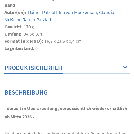
Band:
1
Autor(en):
Rainer Patzlaff
,
Ina von Mackensen
,
Claudia
McKeen
,
Rainer Patzlaff
Gewicht:
170 g
Umfang:
94
Seiten
Format (B x H x D):
16,8 x 23,6 x 0,4 cm
Lagerbestand:
0
PRODUKTSICHERHEIT
BESCHREIBUNG
- derzeit in Überarbeitung, voraussichtlich wieder erhältlich
ab Mitte 2026 -
Mit diesem Heft der Leitlinien der Waldorfpädagogik werden