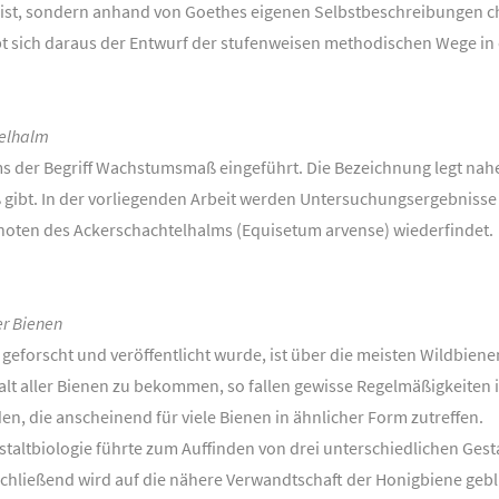
ch ist, sondern anhand von Goethes eigenen Selbstbeschreibungen ch
ibt sich daraus der Entwurf der stufenweisen methodischen Wege in
elhalm
s der Begriff Wachstumsmaß eingeführt. Die Bezeichnung legt na
bt. In der vorliegenden Arbeit werden Untersuchungsergebnisse da
ten des Ackerschachtelhalms (Equisetum arvense) wiederfindet.
er Bienen
 geforscht und veröffentlicht wurde, ist über die meisten Wildbien
lt aller Bienen zu bekommen, so fallen gewisse Regelmäßigkeiten i
, die anscheinend für viele Bienen in ähnlicher Form zutreffen.
taltbiologie führte zum Auffinden von drei unterschiedlichen Gesta
chließend wird auf die nähere Verwandtschaft der Honigbiene gebli