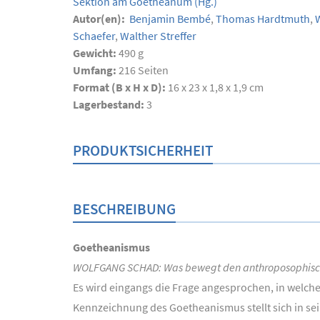
Sektion am Goetheanum
(Hg.)
Autor(en):
Benjamin Bembé
,
Thomas Hardtmuth
,
W
Schaefer
,
Walther Streffer
Gewicht:
490 g
Umfang:
216
Seiten
Format (B x H x D):
16 x 23 x 1,8 x 1,9 cm
Lagerbestand:
3
PRODUKTSICHERHEIT
BESCHREIBUNG
Goetheanismus
WOLFGANG SCHAD: Was bewegt den anthroposophisch o
Es wird eingangs die Frage angesprochen, in welch
Kennzeichnung des Goetheanismus stellt sich in se