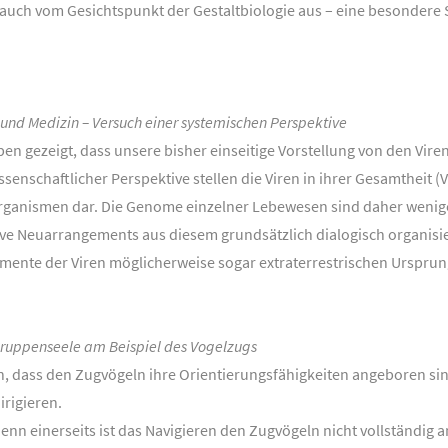
– auch vom Gesichtspunkt der Gestaltbiologie aus – eine besondere 
und Medizin – Versuch einer systemischen Perspektive
gezeigt, dass unsere bisher einseitige Vorstellung von den Viren
enschaftlicher Perspektive stellen die Viren in ihrer Gesamtheit 
ganismen dar. Die Genome einzelner Lebewesen sind daher weniger
ive Neuarrangements aus diesem grundsätzlich dialogisch organisi
emente der Viren möglicherweise sogar extraterrestrischen Urspru
ruppenseele am Beispiel des Vogelzugs
 dass den Zugvögeln ihre Orientierungsfähigkeiten angeboren sind
rigieren.
Denn einerseits ist das Navigieren den Zugvögeln nicht vollständi