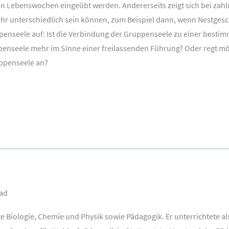
 Lebenswochen eingeübt werden. Andererseits zeigt sich bei zahl
sehr unterschiedlich sein können, zum Beispiel dann, wenn Nestgesc
penseele auf: Ist die Verbindung der Gruppenseele zu einer bestim
enseele mehr im Sinne einer freilassenden Führung? Oder regt mög
uppenseele an?
had
te Biologie, Chemie und Physik sowie Pädagogik. Er unterrichtete a