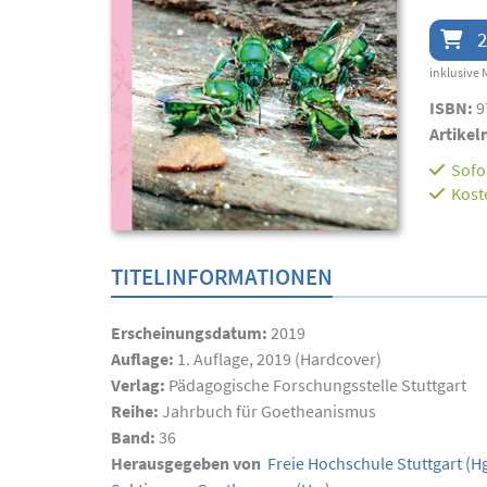
2
inklusive 
ISBN:
9
Artikel
Sofor
Kost
TITELINFORMATIONEN
Erscheinungsdatum:
2019
Auflage:
1. Auflage, 2019 (Hardcover)
Verlag:
Pädagogische Forschungsstelle Stuttgart
Reihe:
Jahrbuch für Goetheanismus
Band:
36
Herausgegeben von
Freie Hochschule Stuttgart
(Hg