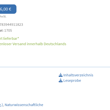
6,00 €
MwSt.
783944911823
nr:
1705
t lieferbar*
enloser Versand innerhalb Deutschlands
Inhaltsverzeichnis
Leseprobe
.)
,
Naturwissenschaftliche