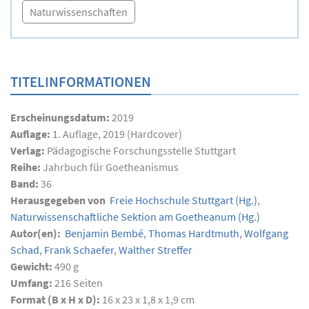
Naturwissenschaften
TITELINFORMATIONEN
Erscheinungsdatum:
2019
Auflage:
1. Auflage, 2019 (Hardcover)
Verlag:
Pädagogische Forschungsstelle Stuttgart
Reihe:
Jahrbuch für Goetheanismus
Band:
36
Herausgegeben von
Freie Hochschule Stuttgart
(Hg.)
,
Naturwissenschaftliche Sektion am Goetheanum
(Hg.)
Autor(en):
Benjamin Bembé
,
Thomas Hardtmuth
,
Wolfgang
Schad
,
Frank Schaefer
,
Walther Streffer
Gewicht:
490 g
Umfang:
216
Seiten
Format (B x H x D):
16 x 23 x 1,8 x 1,9 cm