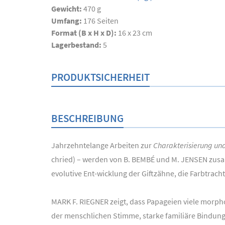
Gewicht:
470 g
Umfang:
176
Seiten
Format (B x H x D):
16 x 23 cm
Lagerbestand:
5
PRODUKTSICHERHEIT
BESCHREIBUNG
Jahrzehntelange Arbeiten zur
Charakterisierung und
chried) – werden von B. BEMBÉ und M. JENSEN zusam
evolutive Ent-wicklung der Giftzähne, die Farbtrac
MARK F. RIEGNER zeigt, dass Papageien viele morph
der menschlichen Stimme, starke familiäre Bindunge