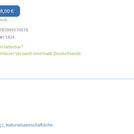
8,00 €
MwSt.
783989570078
nr:
1824
t lieferbar*
enloser Versand innerhalb Deutschlands
.)
,
Naturwissenschaftliche