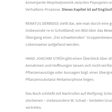
konvergente Morphodynamik zwischen Papageien u
Verhaltens-Prozesse.
Dieses Kapitel ist auf Englis
RENATUS DERBIDGE stellt dar, wie man durch eine 
insbesonde-re in Schottland) ein Bild über das Be
Übergang eines „frei schwebenden“ Gruppenbewus
Lebensweise aufgefasst werden.
HANS-JOACHIM STRÜH gibt einen Überblick über die
Annahmen und Hoffnungen lassen sich nicht verifi
Pflanzenauszüge oder Aussagen bzgl. einer übergre
Pflanzensubstanz-Metamorphose liegen.
Das Buch schließt mit Nachrufen auf
Wolfgang Scha
storbenen – insbesondere W. Schad – leisteten Gr
vertreten.