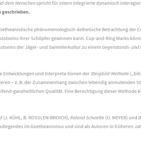
nd dem Menschen
spricht für intern integrierte dynamisch interag
ch geschrieben.
goetheanistische phänomenologisch-ästhetische Betrachtung der C
wusstseins ihrer Schöpfer gewinnen kann. Cup-and-Ring Marks könn
stseins der Jäger- und Sammlerkultur zu einem
Gegenstands- und 
 Entwicklungen und Interpreta-tionen der
Steigbild-Methode
(„bil
zieren – z. B. der Zusammenhang zwischen lebendig anmutenden S
ifend-ganzheitlichen Qualität. Eine Berechtigung dieser Methode 
d
(J. KÜHL, B. ROSSLEN-BROICH),
Roland Schaette
(U. MEYER) und
W
undlegendes im Goetheanismus und sind als Autoren in früheren 