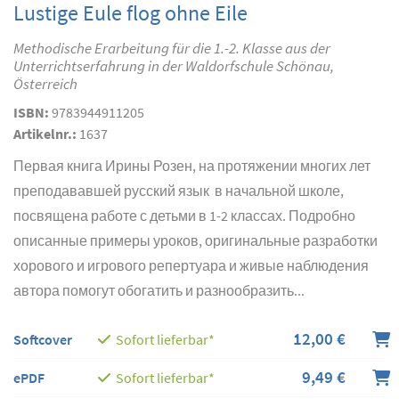
Lustige Eule flog ohne Eile
Methodische Erarbeitung für die 1.-2. Klasse aus der
Unterrichtserfahrung in der Waldorfschule Schönau,
Österreich
ISBN:
9783944911205
Artikelnr.:
1637
Первая книга Ирины Розен, на протяжении многих лет
преподававшей русский язык в начальной школе,
посвящена работе с детьми в 1-2 классах. Подробно
описанные примеры уроков, оригинальные разработки
хорового и игрового репертуара и живые наблюдения
автора помогут обогатить и разнообразить...
12,00 €
Softcover
Sofort lieferbar*
9,49 €
ePDF
Sofort lieferbar*