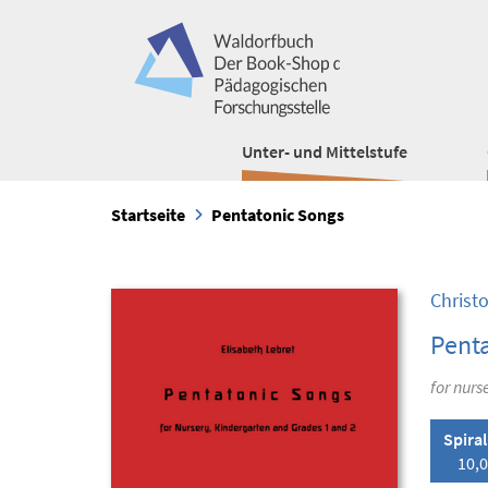
Unter- und Mittelstufe
Startseite
Pentatonic Songs
Christ
Pent
for nurs
Spira
10,0