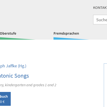
KONTAK
Oberstufe
Fremdsprachen
oph Jaffke
(Hg.)
atonic Songs
ery, kindergarten and grades 1 and 2
lbuch
0 €