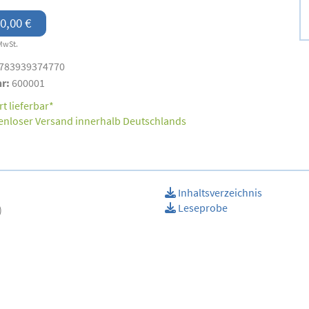
0,00 €
MwSt.
783939374770
nr:
600001
t lieferbar*
enloser Versand innerhalb Deutschlands
Inhaltsverzeichnis
Leseprobe
)