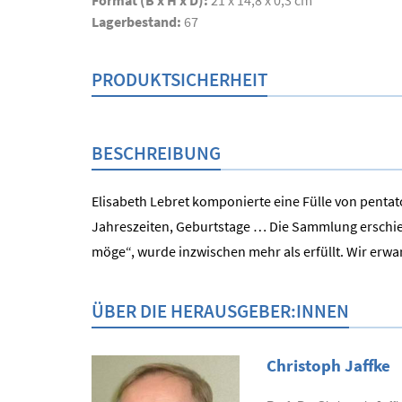
Format (B x H x D):
21 x 14,8 x 0,3 cm
Lagerbestand:
67
PRODUKTSICHERHEIT
BESCHREIBUNG
Elisabeth Lebret komponierte eine Fülle von pentato
Jahreszeiten, Geburtstage … Die Sammlung erschie
möge“, wurde inzwischen mehr als erfüllt. Wir erwar
ÜBER DIE HERAUSGEBER:INNEN
Christoph Jaffke