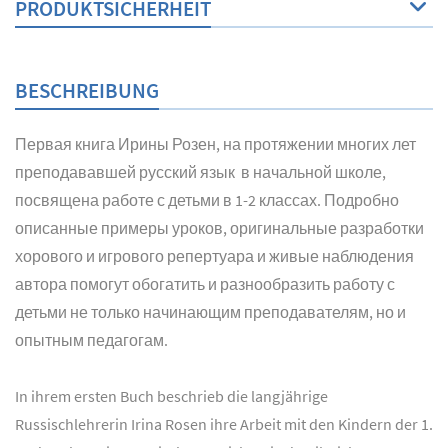
PRODUKTSICHERHEIT
BESCHREIBUNG
Первая книга Ирины Розен, на протяжении многих лет
преподававшей русский язык в начальной школе,
посвящена работе с детьми в 1-2 классах. Подробно
описанные примеры уроков, оригинальные разработки
хорового и игрового репертуара и живые наблюдения
автора помогут обогатить и разнообразить работу с
детьми не только начинающим преподавателям, но и
опытным педагогам.
In ihrem ersten Buch beschrieb die langjährige
Russischlehrerin Irina Rosen ihre Arbeit mit den Kindern der 1.