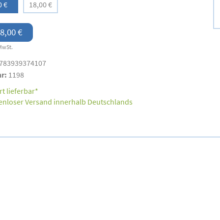
0 €
18,00 €
8,00 €
MwSt.
783939374107
nr:
1198
t lieferbar*
enloser Versand innerhalb Deutschlands