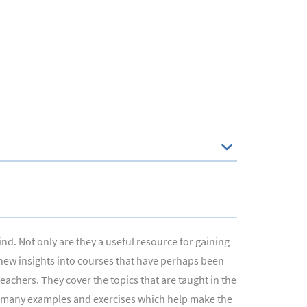
nd. Not only are they a useful resource for gaining
d new insights into courses that have perhaps been
eachers. They cover the topics that are taught in the
ers many examples and exercises which help make the