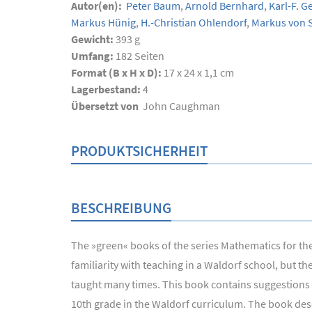
Autor(en):
Peter Baum
,
Arnold Bernhard
,
Karl-F. G
Markus Hünig
,
H.-Christian Ohlendorf
,
Markus von 
Gewicht:
393 g
Umfang:
182
Seiten
Format (B x H x D):
17 x 24 x 1,1 cm
Lagerbestand:
4
Übersetzt von
John Caughman
PRODUKTSICHERHEIT
BESCHREIBUNG
The »green« books of the series Mathematics for the
familiarity with teaching in a Waldorf school, but t
taught many times. This book contains suggestions fo
10th grade in the Waldorf curriculum. The book desc