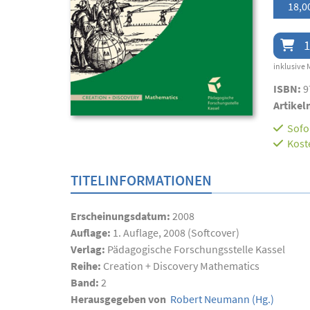
18,0
1
inklusive 
ISBN:
9
Artikel
Sofor
Kost
TITELINFORMATIONEN
Erscheinungsdatum:
2008
Auflage:
1. Auflage, 2008 (Softcover)
Verlag:
Pädagogische Forschungsstelle Kassel
Reihe:
Creation + Discovery Mathematics
Band:
2
Herausgegeben von
Robert Neumann
(Hg.)