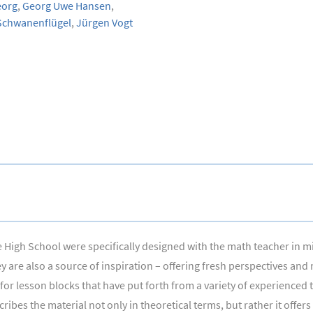
eorg
,
Georg Uwe Hansen
,
Schwanenflügel
,
Jürgen Vogt
 High School were specifically designed with the math teacher in mi
hey are also a source of inspiration – offering fresh perspectives an
r lesson blocks that have put forth from a variety of experienced t
ribes the material not only in theoretical terms, but rather it off