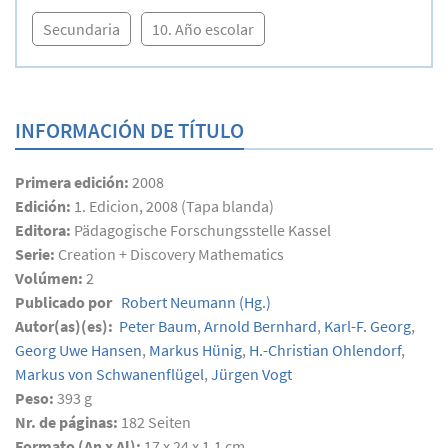
Secundaria
10. Año escolar
INFORMACIÓN DE TÍTULO
Primera edición:
2008
Edición:
1. Edicion, 2008 (Tapa blanda)
Editora:
Pädagogische Forschungsstelle Kassel
Serie:
Creation + Discovery Mathematics
Volúmen:
2
Publicado por
Robert Neumann
(Hg.)
Autor(as)(es):
Peter Baum
,
Arnold Bernhard
,
Karl-F. Georg
,
Georg Uwe Hansen
,
Markus Hünig
,
H.-Christian Ohlendorf
,
Markus von Schwanenflügel
,
Jürgen Vogt
Peso:
393 g
Nr. de páginas:
182
Seiten
Formato (An x Al):
17 x 24 x 1,1 cm