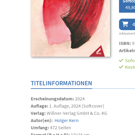
Softc
49,8
4
inklusive 
ISBN:
9
Artikel
Sofor
Kost
TITELINFORMATIONEN
Erscheinungsdatum:
2024
Auflage:
1. Auflage, 2024 (Softcover)
Verlag:
Wißner-Verlag GmbH & Co. KG
Autor(en):
Holger Kern
Umfang:
472
Seiten
Format (B x H x D):
17x24 cm