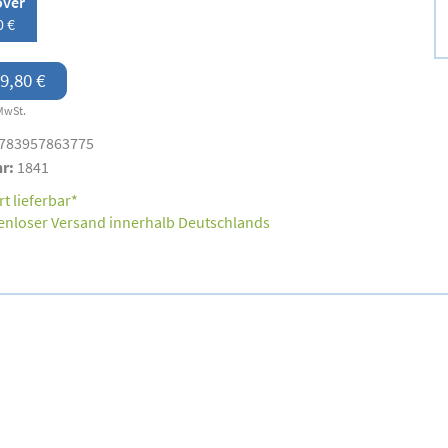
over
0 €
9,80 €
MwSt.
783957863775
nr:
1841
t lieferbar*
enloser Versand innerhalb Deutschlands