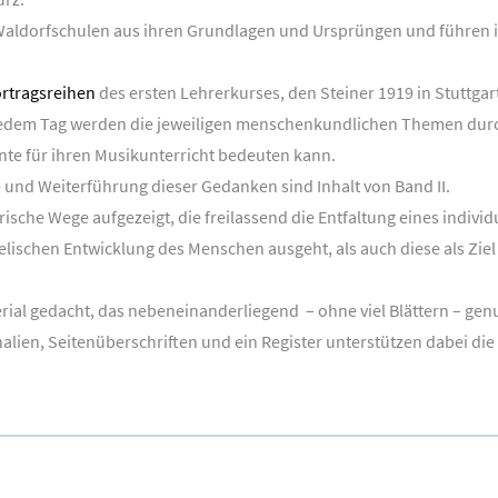
Waldorfschulen aus ihren Grundlagen und Ursprüngen und führen im
rtragsreihen
des ersten Lehrerkurses, den Steiner 1919 in Stuttgar
 jedem Tag werden die jeweiligen menschenkundlichen Themen dur
nte für ihren Musikunterricht bedeuten kann.
 und Weiterführung dieser Gedanken sind Inhalt von Band II.
ische Wege aufgezeigt, die freilassend die Entfaltung eines indiv
elischen Entwicklung des Menschen ausgeht, als auch diese als Ziel 
erial gedacht, das nebeneinanderliegend – ohne viel Blättern – ge
ien, Seitenüberschriften und ein Register unterstützen dabei die 