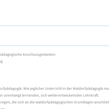
kpädagogische Anschlussgedanken
ng
dorfpädagogik. Wie jeglicher Unterricht in der Waldorfpädagogik 
er unentwegt lernenden, sich weiterentwickelnden Lehrkraft.
nregen, die sich an die waldorfpädagogischen Grundlagen anschli
urz.