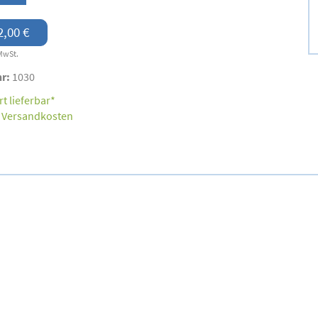
2,00 €
MwSt.
nr:
1030
t lieferbar*
.
Versandkosten