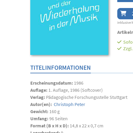
inklusive 
Artikel
Sofor
Zzgl
TITELINFORMATIONEN
Erscheinungsdatum:
1986
Auflage:
1. Auflage, 1986 (Softcover)
Verlag:
Pädagogische Forschungsstelle Stuttgart
Autor(en):
Christoph Peter
Gewicht:
160 g
Umfang:
96
Seiten
Format (B x H x D):
14,8 x 22 x 0,7 cm
Lagerbestand:
9