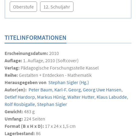
Oberstufe
12. Schuljahr
TITELINFORMATIONEN
Erscheinungsdatum:
2010
Auflage:
1. Auflage, 2010 (Softcover)
Verlag:
Pädagogische Forschungsstelle Kassel
Reihe:
Gestalten + Entdecken - Mathematik
Herausgegeben von
Stephan Sigler
(Hg.)
Autor(en):
Peter Baum
,
Karl-F. Georg
,
Georg Uwe Hansen
,
Detlef Hardorp
,
Markus Hünig
,
Walter Hutter
,
Klaus Labudde
,
Rolf Rosbigalle
,
Stephan Sigler
Gewicht:
483 g
Umfang:
224
Seiten
Format (B x H x D):
17 x 24 x 1,5 cm
Lagerbestand:
86