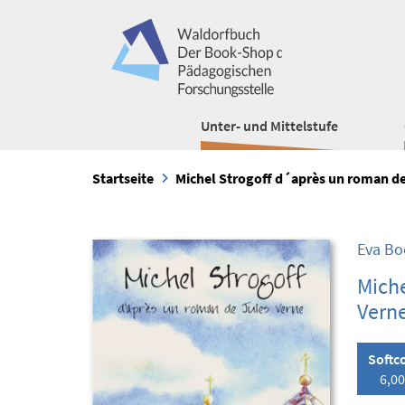
Unter- und Mittelstufe
Startseite
Michel Strogoff d´après un roman de
Eva Bo
Miche
Vern
Softc
6,00