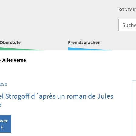
KONTAK
Oberstufe
Fremdsprachen
 Jules Verne
ese
l Strogoff d´après un roman de Jules
e
over
 €