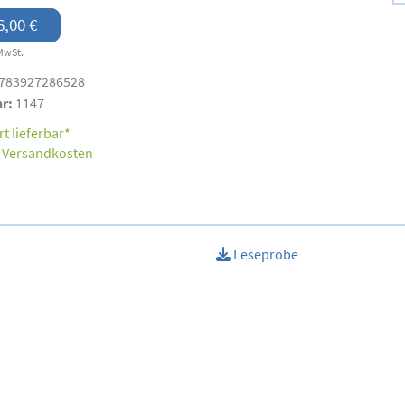
6,00 €
MwSt.
783927286528
nr:
1147
t lieferbar*
.
Versandkosten
Leseprobe