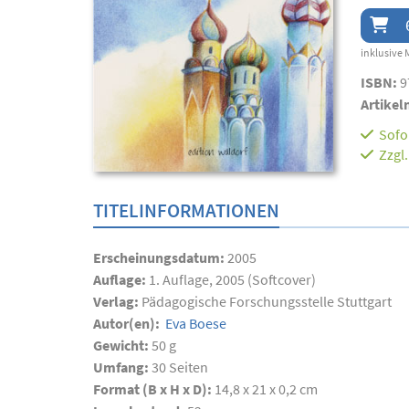
inklusive 
ISBN:
9
Artikel
Sofor
Zzgl
TITELINFORMATIONEN
Erscheinungsdatum:
2005
Auflage:
1. Auflage, 2005 (Softcover)
Verlag:
Pädagogische Forschungsstelle Stuttgart
Autor(en):
Eva Boese
Gewicht:
50 g
Umfang:
30
Seiten
Format (B x H x D):
14,8 x 21 x 0,2 cm