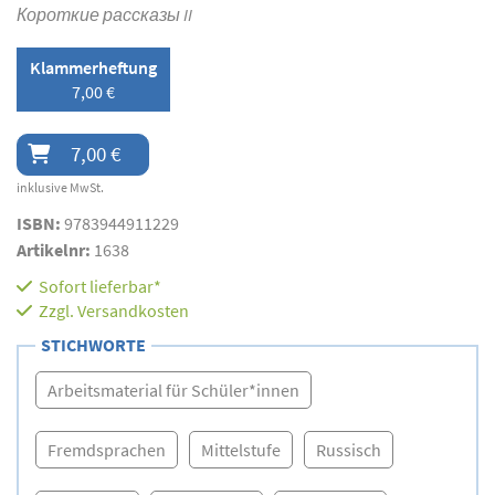
Короткие рассказы II
Klammerheftung
7,00 €
7,00 €
inklusive MwSt.
ISBN:
9783944911229
Artikelnr:
1638
Sofort lieferbar*
Zzgl.
Versandkosten
STICHWORTE
Arbeitsmaterial für Schüler*innen
Fremdsprachen
Mittelstufe
Russisch