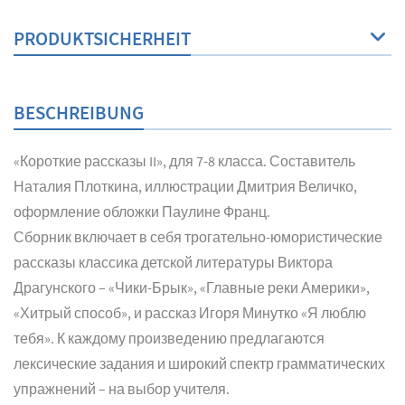
PRODUKTSICHERHEIT
BESCHREIBUNG
«Короткие рассказы II», для 7-8 класса. Составитель
Наталия Плоткина, иллюстрации Дмитрия Величко,
оформление обложки Паулине Франц.
Сборник включает в себя трогательно-юмористические
рассказы классика детской литературы Виктора
Драгунского – «Чики-Брык», «Главные реки Америки»,
«Хитрый способ», и рассказ Игоря Минутко «Я люблю
тебя». К каждому произведению предлагаются
лексические задания и широкий спектр грамматических
упражнений – на выбор учителя.