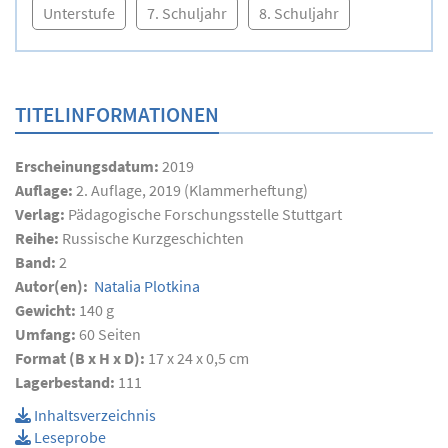
Unterstufe
7. Schuljahr
8. Schuljahr
TITELINFORMATIONEN
Erscheinungsdatum:
2019
Auflage:
2. Auflage, 2019 (Klammerheftung)
Verlag:
Pädagogische Forschungsstelle Stuttgart
Reihe:
Russische Kurzgeschichten
Band:
2
Autor(en):
Natalia Plotkina
Gewicht:
140 g
Umfang:
60
Seiten
Format (B x H x D):
17 x 24 x 0,5 cm
Lagerbestand:
111
Inhaltsverzeichnis
Leseprobe