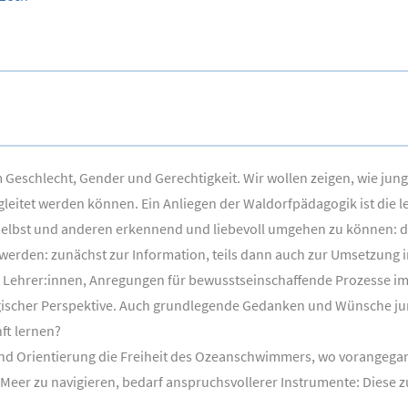
m Geschlecht, Gender und Gerechtigkeit. Wir wollen zeigen, wie jun
gleitet werden können. Ein Anliegen der Waldorfpädagogik ist di
ch selbst und anderen erkennend und liebevoll umgehen zu können: 
werden: zunächst zur Information, teils dann auch zur Umsetzung in
Lehrer:innen, Anregungen für bewusstseinschaffende Prozesse im
gogischer Perspektive. Auch grundlegende Gedanken und Wünsche 
ft lernen?
 und Orientierung die Freiheit des Ozeanschwimmers, wo vorangega
er zu navigieren, bedarf anspruchsvollerer Instrumente: Diese zu 