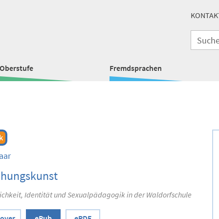
KONTAK
Oberstufe
Fremdsprachen
k
aar
ehungskunst
ichkeit, Identität und Sexualpädagogik in der Waldorfschule
over
ePub
ePDF