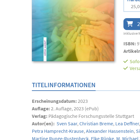
25,0
2
inklusive 
ISBN:
9
Artikel
Sofor
Vers
TITELINFORMATIONEN
Erscheinungsdatum:
2023
Auflage:
2. Auflage, 2023 (ePub)
Verlag:
Pädagogische Forschungsstelle Stuttgart
Autor(en):
Sven Saar
,
Christian Breme
,
Lea Deffner
Petra Hamprecht-Krause
,
Alexander Hassenstein
,
Si
Martine Runge-Rustenbeck
,
Elke Rüpke
,
M. Michael