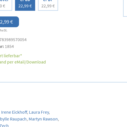
0 €
22,99 €
22,99 €
2,99 €
MwSt.
783989570054
nr:
1854
t lieferbar*
and per eMail/Download
,
Irene Eickhoff
,
Laura Frey
,
bylle Raupach
,
Martyn Rawson
,
 Zech