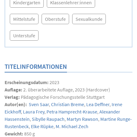
Kindergarten
Klassenlehrer:innen
Mittelstufe
Oberstufe
Sexualkunde
Unterstufe
TITELINFORMATIONEN
Erscheinungsdatum:
2023
Auflage:
2. überarbeitete Auflage, 2023 (Hardcover)
Verlag:
Pädagogische Forschungsstelle Stuttgart
Autor(en):
Sven Saar
,
Christian Breme
,
Lea Deffner
,
Irene
Eickhoff
,
Laura Frey
,
Petra Hamprecht-Krause
,
Alexander
Hassenstein
,
Sibylle Raupach
,
Martyn Rawson
,
Martine Runge-
Rustenbeck
,
Elke Rüpke
,
M. Michael Zech
Gewicht:
850 g