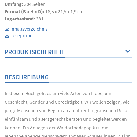
Umfang:
304
Seiten
Format (B x H x D):
16,5 x 24,5 x 1,9 cm
Lagerbestand:
381
Inhaltsverzeichnis
Leseprobe
PRODUKTSICHERHEIT
BESCHREIBUNG
In diesem Buch geht es um viele Arten von Liebe, um
Geschlecht, Gender und Gerechtigkeit. Wir wollen zeigen, wie
junge Menschen von Beginn an auf ihrer biografischen Reise
einfühlsam und altersgerecht beraten und begleitet werden
können. Ein Anliegen der Waldorfpädagogik ist die
lebensbejahende Menschwerdung aller Schüler:innen. Zu ihr