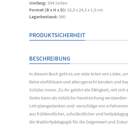
Umfang:
304
Seiten
Format (B x H x D):
16,5 x 24,5 x 1,9 cm
Lagerbestand:
380
PRODUKTSICHERHEIT
BESCHREIBUNG
In diesem Buch geht es um viele Arten von Liebe, u
Reise einfühlsam und altersgerecht beraten und be
Schüler:innen. Zu ihr gehört die Fähigkeit, mit si
Vieles kann als nützliche Handreichung verstanden 
Lehrplangedanken und -vorschläge von erfahrenen 
aus frühkindlicher, schulärztlicher und heilpäda
die Waldorfpädagogik für die Gegenwart und Zukun