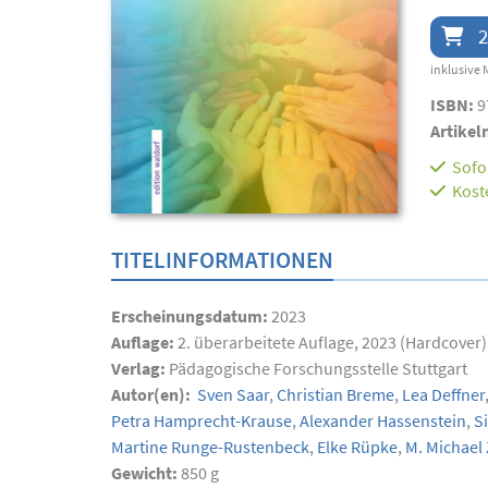
2
inklusive 
ISBN:
9
Artikel
Sofor
Kost
TITELINFORMATIONEN
Erscheinungsdatum:
2023
Auflage:
2. überarbeitete Auflage, 2023 (Hardcover)
Verlag:
Pädagogische Forschungsstelle Stuttgart
Autor(en):
Sven Saar
,
Christian Breme
,
Lea Deffner
Petra Hamprecht-Krause
,
Alexander Hassenstein
,
Si
Martine Runge-Rustenbeck
,
Elke Rüpke
,
M. Michael
Gewicht:
850 g