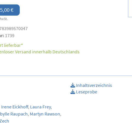
5,00 €
MwSt.
783989570047
nr:
1739
t lieferbar*
enloser Versand innerhalb Deutschlands
Inhaltsverzeichnis
Leseprobe
,
Irene Eickhoff
,
Laura Frey
,
bylle Raupach
,
Martyn Rawson
,
 Zech