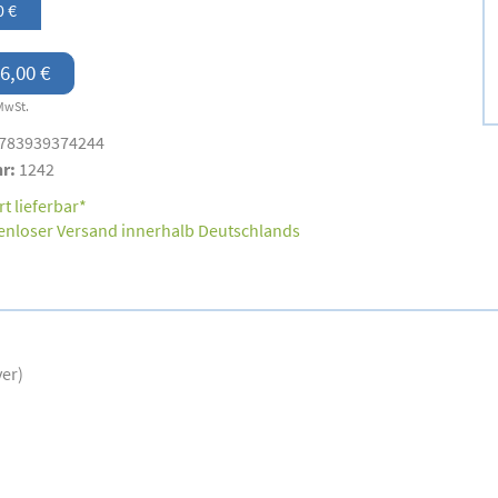
0 €
6,00 €
MwSt.
783939374244
nr:
1242
t lieferbar*
enloser Versand innerhalb Deutschlands
ver)