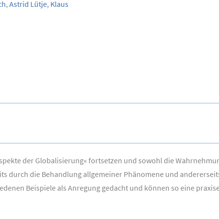
ch
,
Astrid Lütje
,
Klaus
pekte der Globalisierung« fortsetzen und sowohl die Wahrnehmungs
erseits durch die Behandlung allgemeiner Phänomene und andererseit
chiedenen Beispiele als Anregung gedacht und können so eine praxi