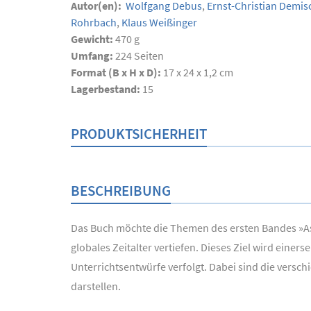
Autor(en):
Wolfgang Debus
,
Ernst-Christian Demis
Rohrbach
,
Klaus Weißinger
Gewicht:
470 g
Umfang:
224
Seiten
Format (B x H x D):
17 x 24 x 1,2 cm
Lagerbestand:
15
PRODUKTSICHERHEIT
BESCHREIBUNG
Das Buch möchte die Themen des ersten Bandes »As
globales Zeitalter vertiefen. Dieses Ziel wird ein
Unterrichtsentwürfe verfolgt. Dabei sind die vers
darstellen.