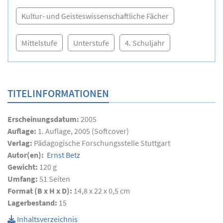
Kultur- und Geisteswissenschaftliche Fächer
Mittelstufe
Unterstufe
4. Schuljahr
TITELINFORMATIONEN
Erscheinungsdatum:
2005
Auflage:
1. Auflage, 2005 (Softcover)
Verlag:
Pädagogische Forschungsstelle Stuttgart
Autor(en):
Ernst Betz
Gewicht:
120 g
Umfang:
51
Seiten
Format (B x H x D):
14,8 x 22 x 0,5 cm
Lagerbestand:
15
Inhaltsverzeichnis