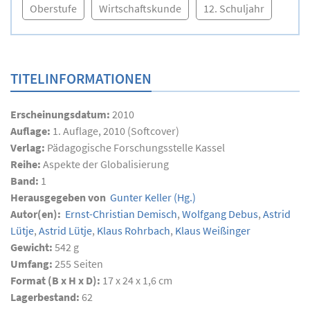
Oberstufe
Wirtschaftskunde
12. Schuljahr
TITELINFORMATIONEN
Erscheinungsdatum:
2010
Auflage:
1. Auflage, 2010 (Softcover)
Verlag:
Pädagogische Forschungsstelle Kassel
Reihe:
Aspekte der Globalisierung
Band:
1
Herausgegeben von
Gunter Keller
(Hg.)
Autor(en):
Ernst-Christian Demisch
,
Wolfgang Debus
,
Astrid
Lütje
,
Astrid Lütje
,
Klaus Rohrbach
,
Klaus Weißinger
Gewicht:
542 g
Umfang:
255
Seiten
Format (B x H x D):
17 x 24 x 1,6 cm
Lagerbestand:
62