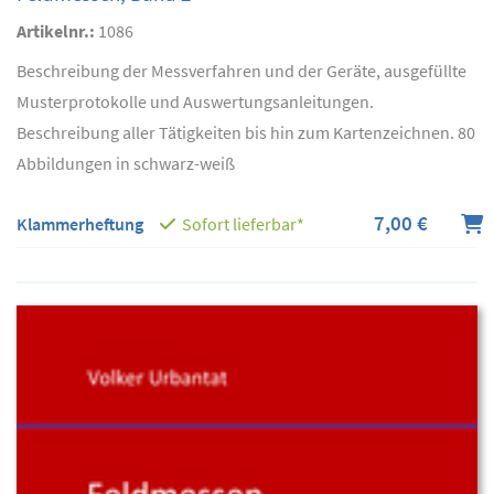
Artikelnr.:
1086
Beschreibung der Messverfahren und der Geräte, ausgefüllte
Musterprotokolle und Auswertungsanleitungen.
Beschreibung aller Tätigkeiten bis hin zum Kartenzeichnen. 80
Abbildungen in schwarz-weiß
7,00 €
Klammerheftung
Sofort lieferbar*