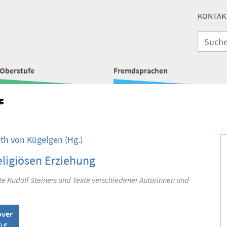
KONTAK
Oberstufe
Fremdsprachen
ng
eth von Kügelgen
(Hg.)
eligiösen Erziehung
e Rudolf Steiners und Texte verschiedener Autorinnen und
over
0 €