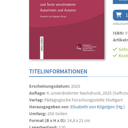
1
inklusive 
ISBN:
9
Artikel
Sofor
Kost
TITELINFORMATIONEN
Erscheinungsdatum:
2025
Auflage:
4. unveränderter Nachdruck, 2025 (Softco
Verlag:
Pädagogische Forschungsstelle Stuttgart
Herausgegeben von
Elisabeth von Kügelgen
(Hg.)
Umfang:
256
Seiten
Format (B x H x D):
14,8 x 21 cm
Lagerbestand:
120