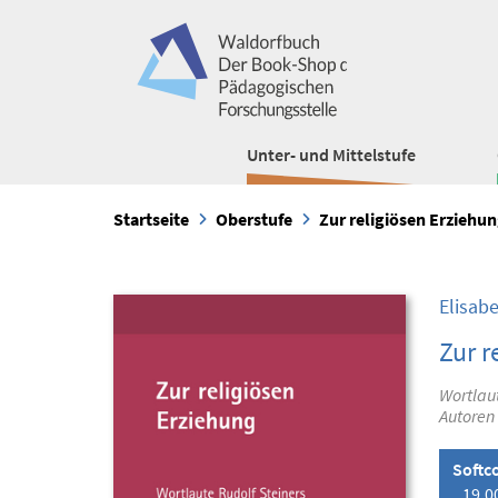
Unter- und Mittelstufe
Startseite
Oberstufe
Zur religiösen Erziehu
Elisab
Zur r
Wortlaut
Autoren
Softc
19,0