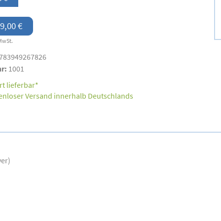
9,00 €
MwSt.
783949267826
nr:
1001
t lieferbar*
enloser Versand innerhalb Deutschlands
ver)