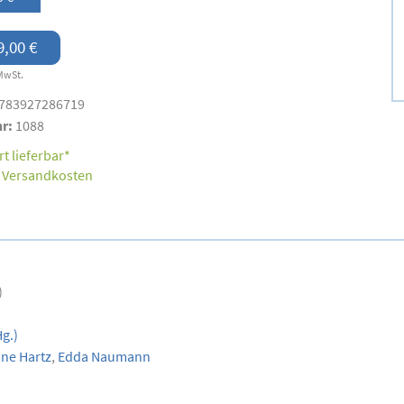
9,00 €
MwSt.
783927286719
nr:
1088
t lieferbar*
.
Versandkosten
)
g.)
ine Hartz
,
Edda Naumann