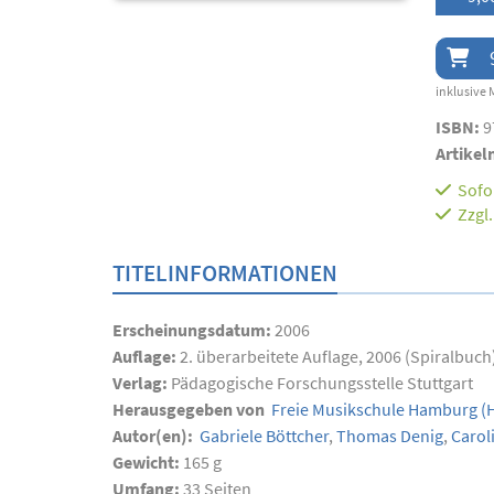
inklusive 
ISBN:
9
Artikel
Sofor
Zzgl
TITELINFORMATIONEN
Erscheinungsdatum:
2006
Auflage:
2. überarbeitete Auflage, 2006 (Spiralbuch
Verlag:
Pädagogische Forschungsstelle Stuttgart
Herausgegeben von
Freie Musikschule Hamburg
(H
Autor(en):
Gabriele Böttcher
,
Thomas Denig
,
Carol
Gewicht:
165 g
Umfang:
33
Seiten