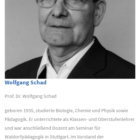
Wolfgang Schad
Prof. Dr. Wolfgang Schad
geboren 1935, studierte Biologie, Chemie und Physik sowie
Pädagogik. Er unterrichtete als Klassen- und Oberstufenlehrer
und war anschließend Dozent am Seminar für
Waldorfpädagogik in Stuttgart. Im Vorstand der