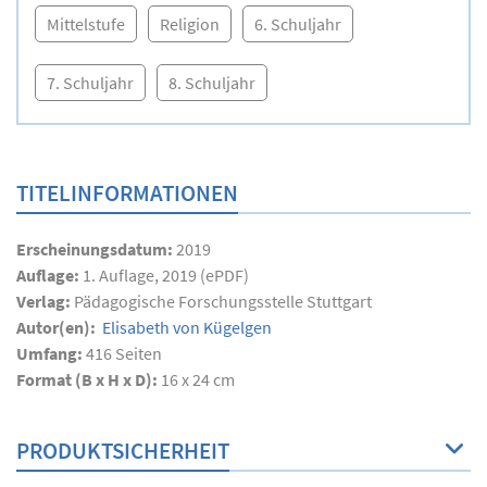
Mittelstufe
Religion
6. Schuljahr
7. Schuljahr
8. Schuljahr
TITELINFORMATIONEN
Erscheinungsdatum:
2019
Auflage:
1. Auflage, 2019 (ePDF)
Verlag:
Pädagogische Forschungsstelle Stuttgart
Autor(en):
Elisabeth von Kügelgen
Umfang:
416
Seiten
Format (B x H x D):
16 x 24 cm
PRODUKTSICHERHEIT