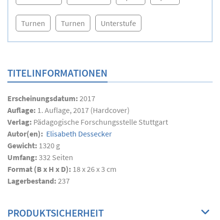
Turnen
Turnen
Unterstufe
TITELINFORMATIONEN
Erscheinungsdatum:
2017
Auflage:
1. Auflage, 2017 (Hardcover)
Verlag:
Pädagogische Forschungsstelle Stuttgart
Autor(en):
Elisabeth Dessecker
Gewicht:
1320 g
Umfang:
332
Seiten
Format (B x H x D):
18 x 26 x 3 cm
Lagerbestand:
237
PRODUKTSICHERHEIT