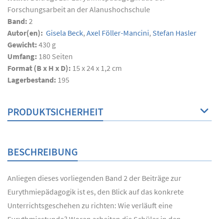
Forschungsarbeit an der Alanushochschule
Band:
2
Autor(en):
Gisela Beck
,
Axel Föller-Mancini
,
Stefan Hasler
Gewicht:
430 g
Umfang:
180
Seiten
Format (B x H x D):
15 x 24 x 1,2 cm
Lagerbestand:
195
PRODUKTSICHERHEIT
BESCHREIBUNG
Anliegen dieses vorliegenden Band 2 der Beiträge zur
Eurythmiepädagogik ist es, den Blick auf das konkrete
Unterrichtsgeschehen zu richten: Wie verläuft eine