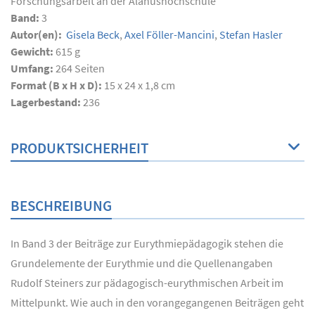
Forschungsarbeit an der Alanushochschule
Band:
3
Autor(en):
Gisela Beck
,
Axel Föller-Mancini
,
Stefan Hasler
Gewicht:
615 g
Umfang:
264
Seiten
Format (B x H x D):
15 x 24 x 1,8 cm
Lagerbestand:
236
PRODUKTSICHERHEIT
BESCHREIBUNG
In Band 3 der Beiträge zur Eurythmiepädagogik stehen die
Grundelemente der Eurythmie und die Quellenangaben
Rudolf Steiners zur pädagogisch-eurythmischen Arbeit im
Mittelpunkt. Wie auch in den vorangegangenen Beiträgen geht