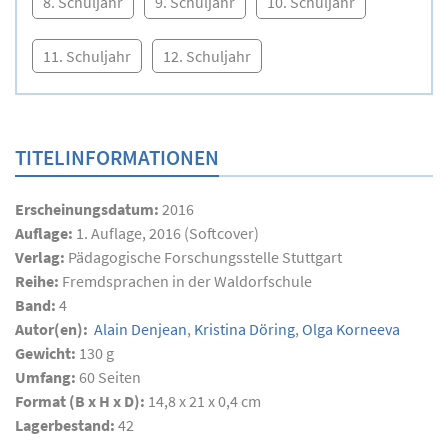
8. Schuljahr
9. Schuljahr
10. Schuljahr
11. Schuljahr
12. Schuljahr
TITELINFORMATIONEN
Erscheinungsdatum:
2016
Auflage:
1. Auflage, 2016 (Softcover)
Verlag:
Pädagogische Forschungsstelle Stuttgart
Reihe:
Fremdsprachen in der Waldorfschule
Band:
4
Autor(en):
Alain Denjean
,
Kristina Döring
,
Olga Korneeva
Gewicht:
130 g
Umfang:
60
Seiten
Format (B x H x D):
14,8 x 21 x 0,4 cm
Lagerbestand:
42