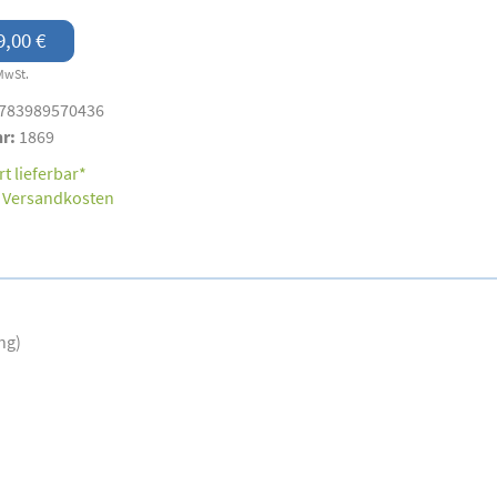
9,00 €
MwSt.
783989570436
nr:
1869
t lieferbar*
.
Versandkosten
ng)