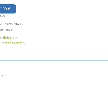
9,00 €
MwSt.
783989570436
nr:
1869
t lieferbar*
.
Versandkosten
ng)