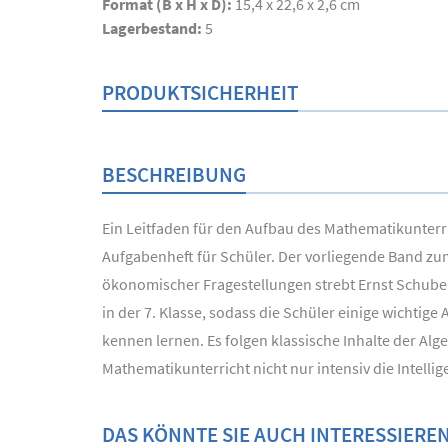
Format (B x H x D):
15,4 x 22,6 x 2,6 cm
Lagerbestand:
5
PRODUKTSICHERHEIT
BESCHREIBUNG
Ein Leitfaden für den Aufbau des Mathematikunterr
Aufgabenheft für Schüler. Der vorliegende Band zu
ökonomischer Fragestellungen strebt Ernst Schuber
in der 7. Klasse, sodass die Schüler einige wichti
kennen lernen. Es folgen klassische Inhalte der Al
Mathematikunterricht nicht nur intensiv die Intell
DAS KÖNNTE SIE AUCH INTERESSIERE