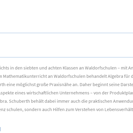
ichts in den siebten und achten Klassen an Waldorfschulen – mit 
m Mathematikunterricht an Waldorfschulen behandelt Algebra für di
th eine möglichst große Praxisnähe an. Daher beginnt seine Darste
ge Aspekte eines wirtschaftlichen Unternehmens – von der Produktpl
gebra. Schuberth behält dabei immer auch die praktischen Anwendun
igenz schulen, sondern auch Hilfen zum Verstehen von Lebensverhäl
N