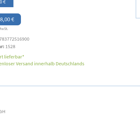
0 €
8,00 €
MwSt.
783772516900
nr:
1528
t lieferbar*
enloser Versand innerhalb Deutschlands
mbH