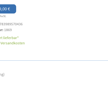
9,00 €
MwSt.
783989570436
nr:
1869
t lieferbar*
.
Versandkosten
ng)