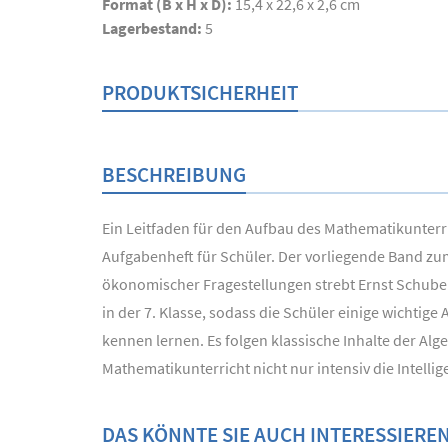
Format (B x H x D):
15,4 x 22,6 x 2,6 cm
Lagerbestand:
5
PRODUKTSICHERHEIT
BESCHREIBUNG
Ein Leitfaden für den Aufbau des Mathematikunterr
Aufgabenheft für Schüler. Der vorliegende Band zu
ökonomischer Fragestellungen strebt Ernst Schuber
in der 7. Klasse, sodass die Schüler einige wichti
kennen lernen. Es folgen klassische Inhalte der Al
Mathematikunterricht nicht nur intensiv die Intell
DAS KÖNNTE SIE AUCH INTERESSIERE