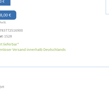
0 €
8,00 €
MwSt.
783772516900
nr:
1528
t lieferbar*
enloser Versand innerhalb Deutschlands
mbH