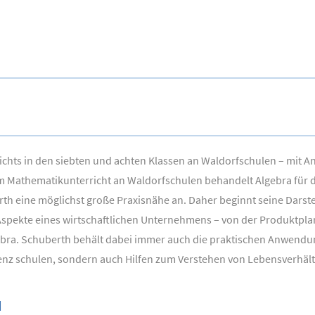
ichts in den siebten und achten Klassen an Waldorfschulen – mit 
m Mathematikunterricht an Waldorfschulen behandelt Algebra für di
th eine möglichst große Praxisnähe an. Daher beginnt seine Darste
ge Aspekte eines wirtschaftlichen Unternehmens – von der Produktpl
gebra. Schuberth behält dabei immer auch die praktischen Anwendun
igenz schulen, sondern auch Hilfen zum Verstehen von Lebensverhäl
N