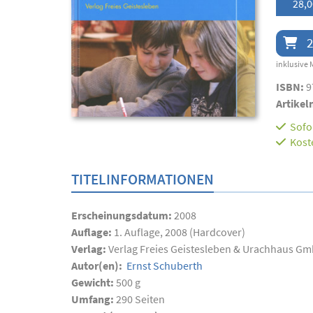
28,0
2
inklusive 
ISBN:
9
Artikel
Sofor
Kost
TITELINFORMATIONEN
Erscheinungsdatum:
2008
Auflage:
1. Auflage, 2008 (Hardcover)
Verlag:
Verlag Freies Geistesleben & Urachhaus G
Autor(en):
Ernst Schuberth
Gewicht:
500 g
Umfang:
290
Seiten