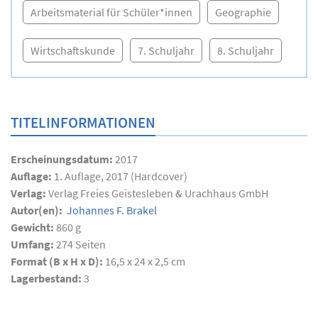
Arbeitsmaterial für Schüler*innen
Geographie
Wirtschaftskunde
7. Schuljahr
8. Schuljahr
TITELINFORMATIONEN
Erscheinungsdatum:
2017
Auflage:
1. Auflage, 2017 (Hardcover)
Verlag:
Verlag Freies Geistesleben & Urachhaus GmbH
Autor(en):
Johannes F. Brakel
Gewicht:
860 g
Umfang:
274
Seiten
Format (B x H x D):
16,5 x 24 x 2,5 cm
Lagerbestand:
3