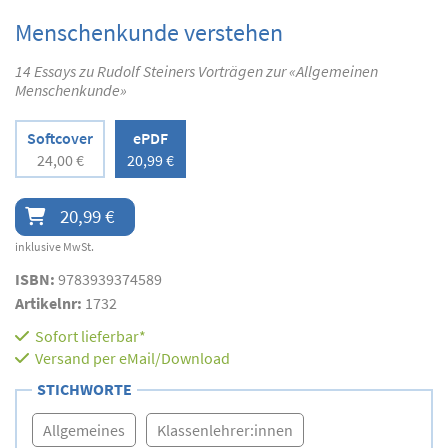
Menschenkunde verstehen
14 Essays zu Rudolf Steiners Vorträgen zur «Allgemeinen
Menschenkunde»
Softcover
ePDF
24,00 €
20,99 €
20,99 €
inklusive MwSt.
ISBN:
9783939374589
Artikelnr:
1732
Sofort lieferbar*
Versand per eMail/Download
STICHWORTE
Allgemeines
Klassenlehrer:innen